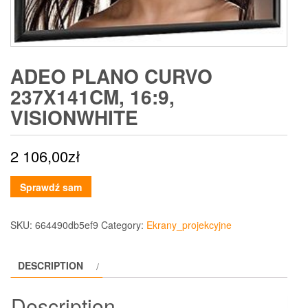
ADEO PLANO CURVO
237X141CM, 16:9,
VISIONWHITE
2 106,00
zł
Sprawdź sam
SKU:
664490db5ef9
Category:
Ekrany_projekcyjne
DESCRIPTION
Description