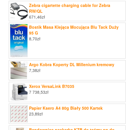
Zebra cigartette charging cable for Zebra
RW/QL
671,46
zł
Bostik Masa Klejąca Mocująca Blu Tack Duży
95 G
8,70
zł
Argo Kobra Koperty DL Millenium kremowy
7,38
zł
Xerox VersaLink B7035
7 738,53
zł
Papier Ksero A4 80g Biały 500 Kartek
23,89
zł
Bandownica paskarka KZB do taśmy pp do