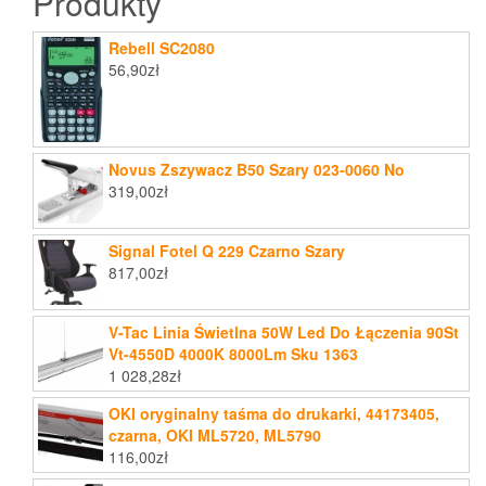
Produkty
Rebell SC2080
56,90
zł
Novus Zszywacz B50 Szary 023-0060 No
319,00
zł
Signal Fotel Q 229 Czarno Szary
817,00
zł
V-Tac Linia Świetlna 50W Led Do Łączenia 90St
Vt-4550D 4000K 8000Lm Sku 1363
1 028,28
zł
OKI oryginalny taśma do drukarki, 44173405,
czarna, OKI ML5720, ML5790
116,00
zł