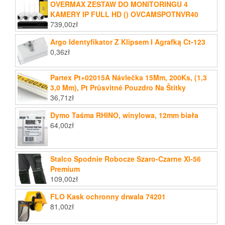
OVERMAX ZESTAW DO MONITORINGU 4
KAMERY IP FULL HD () OVCAMSPOTNVR40
739,00
zł
Argo Identyfikator Z Klipsem I Agrafką Ct-123
0,36
zł
Partex Pt+02015A Návlečka 15Mm, 200Ks, (1,3
3,0 Mm), Pt Průsvitné Pouzdro Na Štítky
36,71
zł
Dymo Taśma RHINO, winylowa, 12mm biała
64,00
zł
Stalco Spodnie Robocze Szaro-Czarne Xl-56
Premium
109,00
zł
FLO Kask ochronny drwala 74201
81,00
zł