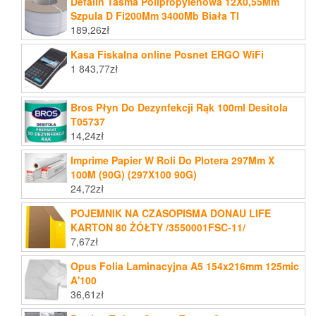
Defalin Taśma Polipropylenowa 12X0,55Mm
Szpula D Fi200Mm 3400Mb Biała Tl
189,26
zł
Kasa Fiskalna online Posnet ERGO WiFi
1 843,77
zł
Bros Płyn Do Dezynfekcji Rąk 100ml Desitola
T05737
14,24
zł
Imprime Papier W Roli Do Plotera 297Mm X
100M (90G) (297X100 90G)
24,72
zł
POJEMNIK NA CZASOPISMA DONAU LIFE
KARTON 80 ŻÓŁTY /3550001FSC-11/
7,67
zł
Opus Folia Laminacyjna A5 154x216mm 125mic
A'100
36,61
zł