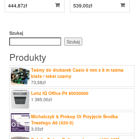
444,87
zł
539,00
zł
Szukaj
Szukaj
Produkty
Taśmy do drukarek Casio 6 mm x 8 m taśma
biała / tekst czarny
73,58
zł
Leitz IQ Office P4 80030000
1 385,00
zł
Michalczyk & Prokop Ot Przyjęcie Środka
Trwałego A6 (420-5)
3,03
zł