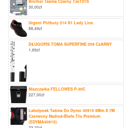
Brother Taśma Czarny Tze131S
30,00
zł
Urgent Półbuty 214 S1 Lady Line
88,49
zł
DŁUGOPIS TOMA SUPERFINE 059 CzARNY
1,69
zł
Niszczarka FELLOWES P-30C
227,00
zł
Labelpeak Taśma Do Dymo 40915 9Mm X 7M
Czerwony Nadruk/Białe Tło Premium
(EDYMA40915)
23,23
zł