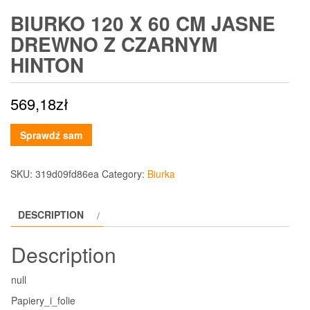
BIURKO 120 X 60 CM JASNE
DREWNO Z CZARNYM
HINTON
569,18
zł
Sprawdź sam
SKU:
319d09fd86ea
Category:
Biurka
DESCRIPTION
Description
null
Papiery_i_folie