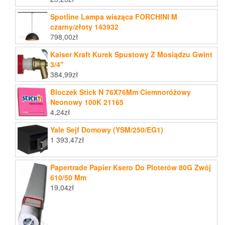
Spotline Lampa wisząca FORCHINI M
czarny/złoty 143932
798,00
zł
Kaiser Kraft Kurek Spustowy Z Mosiądzu Gwint
3/4''
384,99
zł
Bloczek Stick N 76X76Mm Ciemnoróżowy
Neonowy 100K 21165
4,24
zł
Yale Sejf Domowy (YSM/250/EG1)
1 393,47
zł
Papertrade Papier Ksero Do Ploterów 80G Zwój
610/50 Mm
19,04
zł