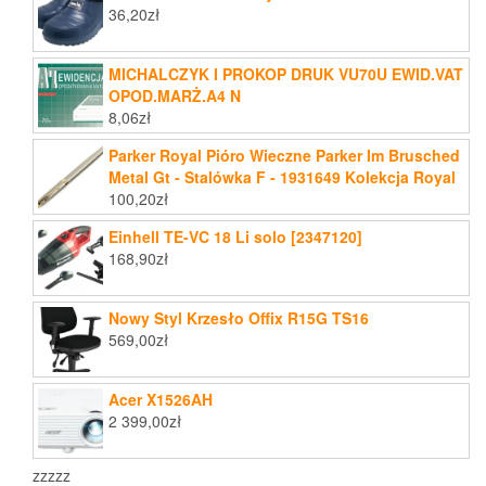
36,20
zł
MICHALCZYK I PROKOP DRUK VU70U EWID.VAT
OPOD.MARŻ.A4 N
8,06
zł
Parker Royal Pióro Wieczne Parker Im Brusched
Metal Gt - Stalówka F - 1931649 Kolekcja Royal
100,20
zł
Einhell TE-VC 18 Li solo [2347120]
168,90
zł
Nowy Styl Krzesło Offix R15G TS16
569,00
zł
Acer X1526AH
2 399,00
zł
zzzzz