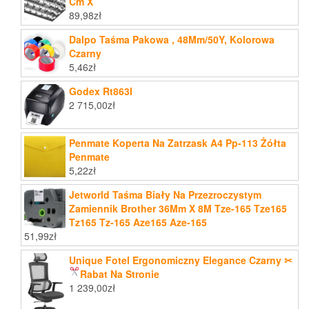
Cm X
89,98
zł
Dalpo Taśma Pakowa , 48Mm/50Y, Kolorowa
Czarny
5,46
zł
Godex Rt863I
2 715,00
zł
Penmate Koperta Na Zatrzask A4 Pp-113 Żółta
Penmate
5,22
zł
Jetworld Taśma Biały Na Przezroczystym
Zamiennik Brother 36Mm X 8M Tze-165 Tze165
Tz165 Tz-165 Aze165 Aze-165
51,99
zł
Unique Fotel Ergonomiczny Elegance Czarny ✂
Rabat Na Stronie
1 239,00
zł