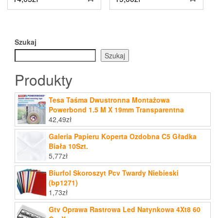
Szukaj
Szukaj
Produkty
Tesa Taśma Dwustronna Montażowa
Powerbond 1.5 M X 19mm Transparentna
42,49
zł
Galeria Papieru Koperta Ozdobna C5 Gładka
Biała 10Szt.
5,77
zł
Biurfol Skoroszyt Pcv Twardy Niebieski
(bp1271)
1,73
zł
Gtv Oprawa Rastrowa Led Natynkowa 4Xt8 60