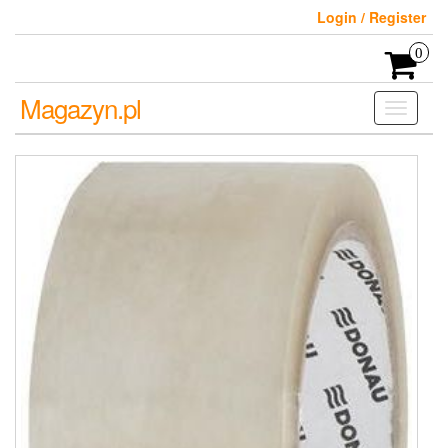
Skip
Login / Register
to
the
0
content
Magazyn.pl
Toggle
navigati