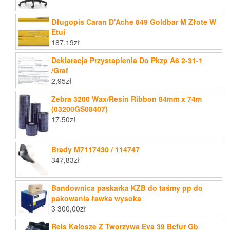
Długopis Caran D'Ache 849 Goldbar M Złote W
Etui
187,19
zł
Deklaracja Przystapienia Do Pkzp A6 2-31-1
/Graf
2,95
zł
Zebra 3200 Wax/Resin Ribbon 84mm x 74m
(03200GS08407)
17,50
zł
Brady M7117430 / 114747
347,83
zł
Bandownica paskarka KZB do taśmy pp do
pakowania ławka wysoka
3 300,00
zł
Reis Kalosze Z Tworzywa Eva 39 Bcfur Gb