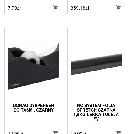
7,79
zł
359,16
zł
DONAU DYSPENSER
NC SYSTEM FOLIA
DO TAŚM , CZARNY
STRETCH CZARNA
1,5KG LEKKA TULEJA
FV
14,05
zł
19,00
zł