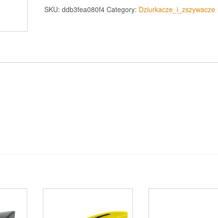
SKU:
ddb3fea080f4
Category:
Dziurkacze_i_zszywacze