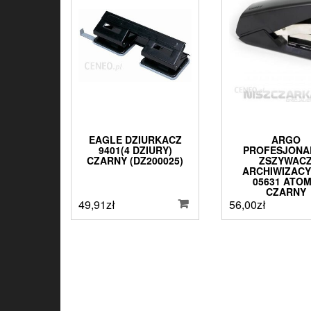
EAGLE DZIURKACZ
ARGO
9401(4 DZIURY)
PROFESJONA
CZARNY (DZ200025)
ZSZYWAC
ARCHIWIZACY
05631 ATO
CZARNY
49,91
zł
56,00
zł