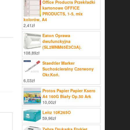
Office Products Przekładki
kartonowe OFFICE
PRODUCTS, 1-5, mix
kolorów, A4
2,41
zł
Eaton Oprawa
dwufunckyjna
(SL2MNM65E3C3A).
108,89
zł
Staedtler Marker
Suchościeralny Czerwony
Okr.Koń.
6,03
zł
Protos Papier Papier Ksero
A4 160G Biały Op.50 Ark
10,00
zł
Leitz 10K265O
59,96
zł
Zebra Drukarka Etykiet