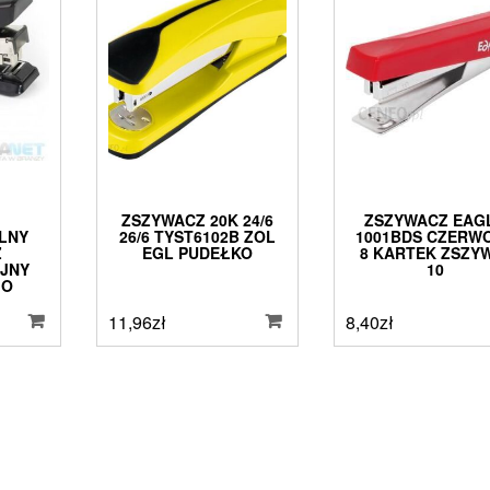
ZSZYWACZ 20K 24/6
ZSZYWACZ EAG
LNY
26/6 TYST6102B ZOL
1001BDS CZERW
Z
EGL PUDEŁKO
8 KARTEK ZSZY
JNY
10
MO
11,96
zł
8,40
zł