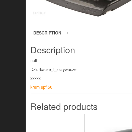
DESCRIPTION
Description
null
Dziurkacze_i_zszywacze
xxxxx
krem spf 50
Related products