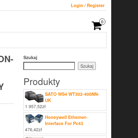
Login / Register
0
ON-
Szukaj
Szukaj
Produkty
Y
SATO WS4 WT302-400NN-
UK
1 957,52
zł
Honeywell Ethernet-
Interface For Pc43
476,42
zł