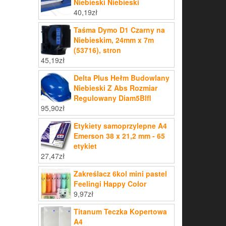
Niebieski Niebieski
40,19
zł
Taśma Dymo D1 Czarny na
Niebieskim, 24mm x 7m
(53716), stron
45,19
zł
Delta Plus Hełm Budowlany
Niebieski Z Abs Rozmiar
Regulowany Diam5Blfl
95,90
zł
Etykiety samoprzylepne A4
Emerson 38 x 21,2 mm - 65
etykiet
27,47
zł
Zakreślacz 6kol mini pastel
Feelingi Happy Color
9,97
zł
Titanum Teczka Kopertowa
A4