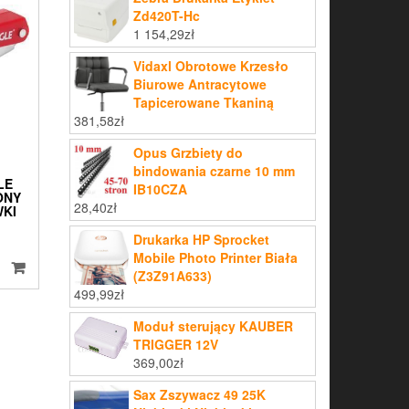
Zd420T-Hc
1 154,29
zł
Vidaxl Obrotowe Krzesło
Biurowe Antracytowe
Tapicerowane Tkaniną
381,58
zł
Opus Grzbiety do
bindowania czarne 10 mm
LE
IB10CZA
ONY
28,40
zł
WKI
Drukarka HP Sprocket
Mobile Photo Printer Biała
(Z3Z91A633)
499,99
zł
Moduł sterujący KAUBER
TRIGGER 12V
369,00
zł
Sax Zszywacz 49 25K