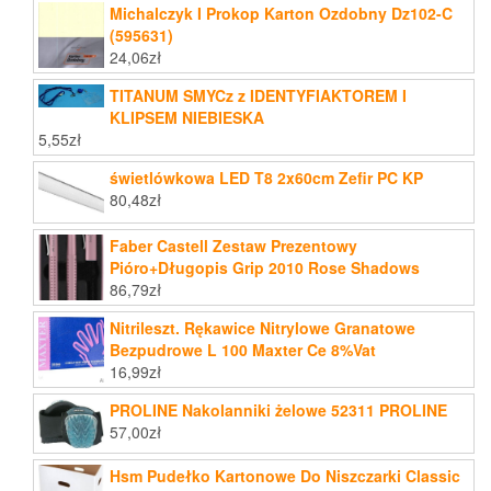
Michalczyk I Prokop Karton Ozdobny Dz102-C
(595631)
24,06
zł
TITANUM SMYCz z IDENTYFIAKTOREM I
KLIPSEM NIEBIESKA
5,55
zł
świetlówkowa LED T8 2x60cm Zefir PC KP
80,48
zł
Faber Castell Zestaw Prezentowy
Pióro+Długopis Grip 2010 Rose Shadows
86,79
zł
Nitrileszt. Rękawice Nitrylowe Granatowe
Bezpudrowe L 100 Maxter Ce 8%Vat
16,99
zł
PROLINE Nakolanniki żelowe 52311 PROLINE
57,00
zł
Hsm Pudełko Kartonowe Do Niszczarki Classic