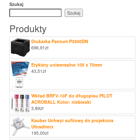
Szukaj
Szukaj
Produkty
Drukarka Pantum P3500DN
696,91
zł
Etykiety uniwersalne 105 x 70mm
43,51
zł
Wkład BRFV-10F do długopisu PILOT
ACROBALL Kolor: niebieski
3,89
zł
Kauber Uchwyt sufitowy do projektora
Ultradirect
195,00
zł