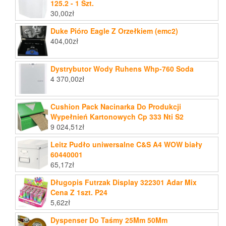
125.2 - 1 Szt.
30,00
zł
Duke Pióro Eagle Z Orzełkiem (emc2)
404,00
zł
Dystrybutor Wody Ruhens Whp-760 Soda
4 370,00
zł
Cushion Pack Nacinarka Do Produkcji
Wypełnień Kartonowych Cp 333 Nti S2
9 024,51
zł
Leitz Pudło uniwersalne C&S A4 WOW biały
60440001
65,17
zł
Długopis Futrzak Display 322301 Adar Mix
Cena Z 1szt. P24
5,62
zł
Dyspenser Do Taśmy 25Mm 50Mm