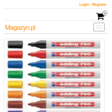
Skip
Login / Register
to
the
0
content
Magazyn.pl
Toggle
navigati