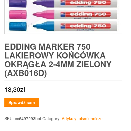
EDDING MARKER 750
LAKIEROWY KOŃCÓWKA
OKRĄGŁA 2-4MM ZIELONY
(AXB016D)
13,30
zł
Sprawdź sam
SKU:
cc6497293bbf
Category:
Artykuly_pismiennicze