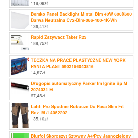
118,08
zł
Bemko Panel Backlight Mintal Blm 40W 600X600
Barwa Neutralna C72-Blm-066-400-4K-Wh
136,41
zł
Rapid Zszywacz Taker R23
188,75
zł
TECZKA NA PRACE PLASTYCZNE NEW YORK
PANTA PLAST 5902156043816
14,97
zł
Długopis automatyczny Parker Im Ignite Bp M
2074031 Et
67,45
zł
Lahti Pro Spodnie Robocze Do Pasa Slim Fit
Roz. M /L4052202
135,10
zł
Biurfol Skoroszyt Sztywny A4/Pcv Jasnozielony