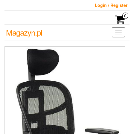
Skip
Login / Register
to
the
0
content
Magazyn.pl
Toggle
navigati