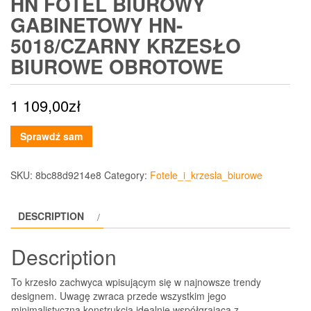
HN FOTEL BIUROWY
GABINETOWY HN-
5018/CZARNY KRZESŁO
BIUROWE OBROTOWE
1 109,00
zł
Sprawdź sam
SKU:
8bc88d9214e8
Category:
Fotele_i_krzesla_biurowe
DESCRIPTION
Description
To krzesło zachwyca wpisującym się w najnowsze trendy
designem. Uwagę zwraca przede wszystkim jego
minimalistyczna konstrukcja idealnie współgrająca z