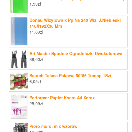
1,53
zł
Donau Wizytownik Pp Na 240 Wiz. J.Niebieski
110X192X30 Mm
11,69
zł
Art.Master Spodnie Ogrodniczki Dwukolorowe
38,00
zł
Scotch Taśma Pakowa 50*66 Transp 1Szt
6,05
zł
Performer Papier Ksero A4 Xerox
25,99
zł
Pióro moro, mix wzorów