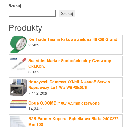
Szukaj
Szukaj
Produkty
Kw Trade Taśma Pakowa Zielona 48X50 Grand
2,50
zł
Staedtler Marker Suchościeralny Czerwony
Okr.Koń.
6,03
zł
Honeywell Datamax-O'Neil A-4408E Serwis
Naprawczy La4-Ws-W5P0E0C5
7 112,20
zł
Opus O.COMB /100/ 4.5mm czerwone
14,34
zł
B2B Partner Koperta Bąbelkowa Biała 240X275
Mm 100