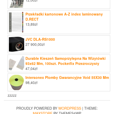
12,00
zł
Przekładki kartonowe A-Z index laminowany
D.RECT
13,89
zł
JVC DLA-RS1000
27 900,00
zł
Durable Kieszeń Samoprzylepna Na Wizytówki
93x62 Mm, 100szt. Pocketfix Przezroczysty
47,04
zł
Intersonex Plomby Gwarancyjne Void 55X30 Mm
98,40
zł
zzzzz
PROUDLY POWERED BY
WORDPRESS
|
THEME:
MAXSTORE
BY THEMES4WP