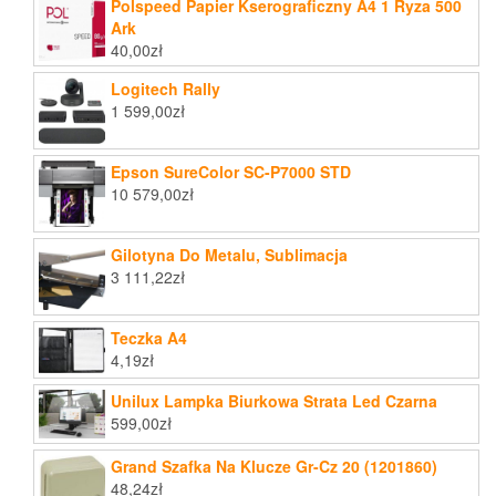
Polspeed Papier Kserograficzny A4 1 Ryza 500
Ark
40,00
zł
Logitech Rally
1 599,00
zł
Epson SureColor SC-P7000 STD
10 579,00
zł
Gilotyna Do Metalu, Sublimacja
3 111,22
zł
Teczka A4
4,19
zł
Unilux Lampka Biurkowa Strata Led Czarna
599,00
zł
Grand Szafka Na Klucze Gr-Cz 20 (1201860)
48,24
zł