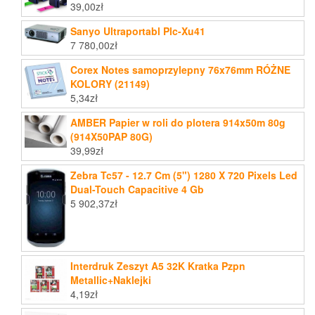
39,00
zł
Sanyo Ultraportabl Plc-Xu41
7 780,00
zł
Corex Notes samoprzylepny 76x76mm RÓŻNE
KOLORY (21149)
5,34
zł
AMBER Papier w roli do plotera 914x50m 80g
(914X50PAP 80G)
39,99
zł
Zebra Tc57 - 12.7 Cm (5") 1280 X 720 Pixels Led
Dual-Touch Capacitive 4 Gb
5 902,37
zł
Interdruk Zeszyt A5 32K Kratka Pzpn
Metallic+Naklejki
4,19
zł