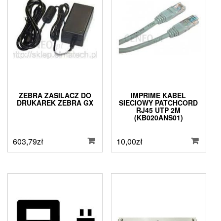
ZEBRA ZASILACZ DO
IMPRIME KABEL
DRUKAREK ZEBRA GX
SIECIOWY PATCHCORD
RJ45 UTP 2M
(KB020ANS01)
603,79
zł
10,00
zł