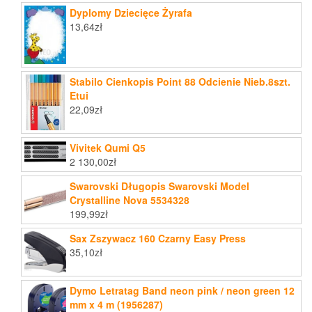
Dyplomy Dziecięce Żyrafa
13,64
zł
Stabilo Cienkopis Point 88 Odcienie Nieb.8szt.
Etui
22,09
zł
Vivitek Qumi Q5
2 130,00
zł
Swarovski Długopis Swarovski Model
Crystalline Nova 5534328
199,99
zł
Sax Zszywacz 160 Czarny Easy Press
35,10
zł
Dymo Letratag Band neon pink / neon green 12
mm x 4 m (1956287)