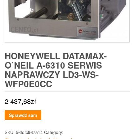
HONEYWELL DATAMAX-
O’NEIL A-6310 SERWIS
NAPRAWCZY LD3-WS-
WFP0E0CC
2 437,68
zł
Sprawdź sam
SKU:
56fdfc967a14
Category: