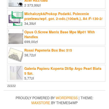
Acer H5370Bd
2 373,99
zł
Michalczyk&Prokop Podatki. Polecenie
przelewu/wpł. got. 2-odc.(100ark.), A4 /F-130-2/
34,39
zł
Opus O.Screw Matrix Base Mpe Mp01 With
Handles
699,00
zł
Rossi Papeteria Box Bsc 515
38,72
zł
Galeria Papieru Koperta Dl/Sp Argo Pearl Biała
5 Szt.
5,77
zł
zzzzz
PROUDLY POWERED BY
WORDPRESS
|
THEME:
MAXSTORE
BY THEMES4WP