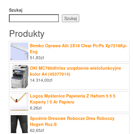
Szukaj
Szukaj
Produkty
Bemko Oprawa Alit 2X18 Clear Pc/Ps Xp7218Kp-
Evg
51,83
zł
OKI MC780dfnfax urządzenie wielofunkcyjne
kolor A4 (45377014)
14 314,00
zł
Logos Myślenice Papeteria Z Haftem 5 5 5
Koperty I 5 Ar Papieru
6,26
zł
Spodnie Dresowe Robocze Dres Roboczy
Hogert Roz.S
62,65
zł