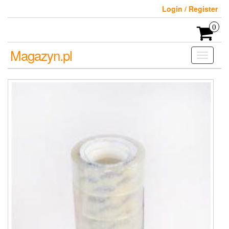
Skip
Login / Register
to
the
0
content
Magazyn.pl
Toggle
navigati