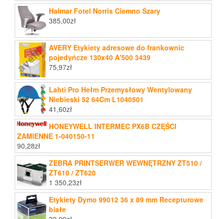
Halmar Fotel Norris Ciemno Szary
385,00
zł
AVERY Etykiety adresowe do frankownic
pojedyńcze 130x40 A'500 3439
75,97
zł
Lahti Pro Hełm Przemysłowy Wentylowany
Niebieski 52 64Cm L1040501
41,60
zł
HONEYWELL INTERMEC PX6B CZĘŚCI
ZAMIENNE 1-040150-11
90,28
zł
ZEBRA PRINTSERWER WEWNĘTRZNY ZT510 /
ZT610 / ZT620
1 350,23
zł
Etykiety Dymo 99012 36 x 89 mm Recepturowe
białe
39,99
zł