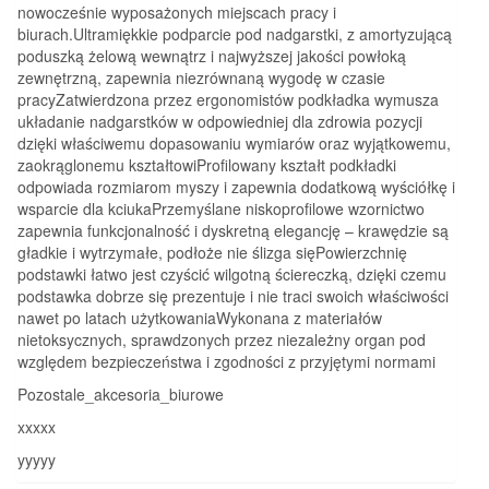
nowocześnie wyposażonych miejscach pracy i
biurach.Ultramiękkie podparcie pod nadgarstki, z amortyzującą
poduszką żelową wewnątrz i najwyższej jakości powłoką
zewnętrzną, zapewnia niezrównaną wygodę w czasie
pracyZatwierdzona przez ergonomistów podkładka wymusza
układanie nadgarstków w odpowiedniej dla zdrowia pozycji
dzięki właściwemu dopasowaniu wymiarów oraz wyjątkowemu,
zaokrąglonemu kształtowiProfilowany kształt podkładki
odpowiada rozmiarom myszy i zapewnia dodatkową wyściółkę i
wsparcie dla kciukaPrzemyślane niskoprofilowe wzornictwo
zapewnia funkcjonalność i dyskretną elegancję – krawędzie są
gładkie i wytrzymałe, podłoże nie ślizga sięPowierzchnię
podstawki łatwo jest czyścić wilgotną ściereczką, dzięki czemu
podstawka dobrze się prezentuje i nie traci swoich właściwości
nawet po latach użytkowaniaWykonana z materiałów
nietoksycznych, sprawdzonych przez niezależny organ pod
względem bezpieczeństwa i zgodności z przyjętymi normami
Pozostale_akcesoria_biurowe
xxxxx
yyyyy