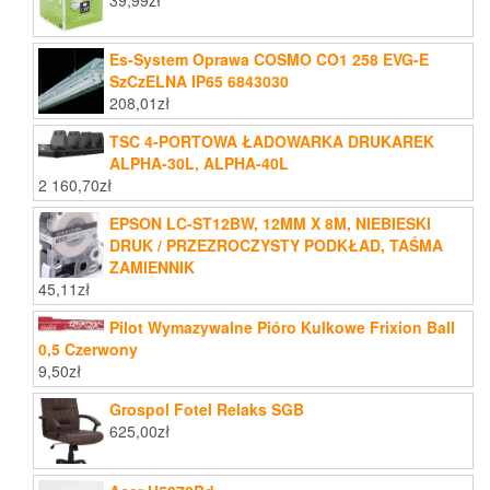
Es-System Oprawa COSMO CO1 258 EVG-E
SzCzELNA IP65 6843030
208,01
zł
TSC 4-PORTOWA ŁADOWARKA DRUKAREK
ALPHA-30L, ALPHA-40L
2 160,70
zł
EPSON LC-ST12BW, 12MM X 8M, NIEBIESKI
DRUK / PRZEZROCZYSTY PODKŁAD, TAŚMA
ZAMIENNIK
45,11
zł
Pilot Wymazywalne Pióro Kulkowe Frixion Ball
0,5 Czerwony
9,50
zł
Grospol Fotel Relaks SGB
625,00
zł