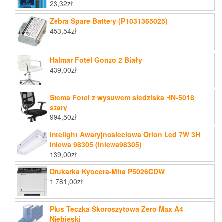
23,32
zł
Zebra Spare Battery (P1031365025)
453,54
zł
Halmar Fotel Gonzo 2 Biały
439,00
zł
Stema Fotel z wysuwem siedziska HN-5018
szary
994,50
zł
Intelight Awaryjnosieciowa Orion Led 7W 3H
Inlewa 98305 (Inlewa98305)
139,00
zł
Drukarka Kyocera-Mita P5026CDW
1 781,00
zł
Plus Teczka Skoroszytowa Zero Max A4
Niebieski