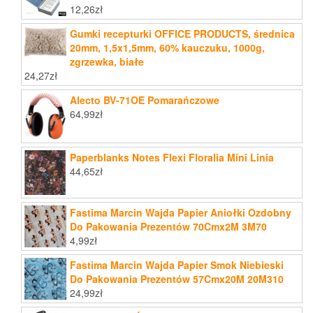
12,26
zł
Gumki recepturki OFFICE PRODUCTS, średnica
20mm, 1,5x1,5mm, 60% kauczuku, 1000g,
zgrzewka, białe
24,27
zł
Alecto BV-71OE Pomarańczowe
64,99
zł
Paperblanks Notes Flexi Floralia Mini Linia
44,65
zł
Fastima Marcin Wajda Papier Aniołki Ozdobny
Do Pakowania Prezentów 70Cmx2M 3M70
4,99
zł
Fastima Marcin Wajda Papier Smok Niebieski
Do Pakowania Prezentów 57Cmx20M 20M310
24,99
zł