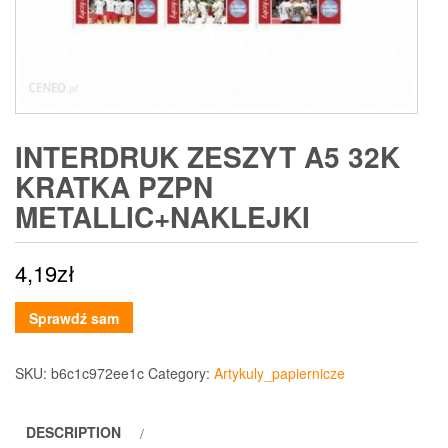
INTERDRUK ZESZYT A5 32K
KRATKA PZPN
METALLIC+NAKLEJKI
4,19
zł
Sprawdź sam
SKU:
b6c1c972ee1c
Category:
Artykuly_papiernicze
DESCRIPTION