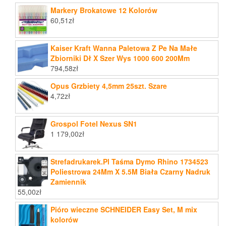
Markery Brokatowe 12 Kolorów
60,51
zł
Kaiser Kraft Wanna Paletowa Z Pe Na Małe
Zbiorniki Dł X Szer Wys 1000 600 200Mm
794,58
zł
Opus Grzbiety 4,5mm 25szt. Szare
4,72
zł
Grospol Fotel Nexus SN1
1 179,00
zł
Strefadrukarek.Pl Taśma Dymo Rhino 1734523
Poliestrowa 24Mm X 5.5M Biała Czarny Nadruk
Zamiennik
55,00
zł
Pióro wieczne SCHNEIDER Easy Set, M mix
kolorów