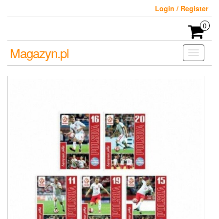
Skip
Login / Register
to
the
0
content
Magazyn.pl
Toggle
navigati