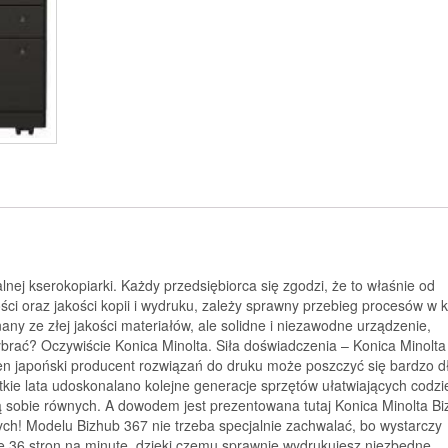
nej kserokopiarki. Każdy przedsiębiorca się zgodzi, że to właśnie od
ści oraz jakości kopii i wydruku, zależy sprawny przebieg procesów w 
any ze złej jakości materiałów, ale solidne i niezawodne urządzenie,
wybrać? Oczywiście Konica Minolta. Siła doświadczenia – Konica Minolta
Ten japoński producent rozwiązań do druku może poszczyć się bardzo d
stkie lata udoskonalano kolejne generacje sprzętów ułatwiających codz
ją sobie równych. A dowodem jest prezentowana tutaj Konica Minolta B
ch! Modelu Bizhub 367 nie trzeba specjalnie zachwalać, bo wystarczy
uje 36 stron na minutę, dzięki czemu sprawnie wydrukujesz niezbędne