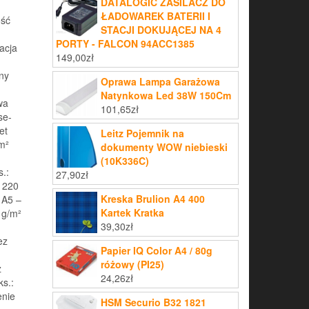
DATALOGIC ZASILACZ DO
ŁADOWAREK BATERII I
ość
STACJI DOKUJĄCEJ NA 4
PORTY - FALCON 94ACC1385
acja
149,00
zł
ny
Oprawa Lampa Garażowa
Natynkowa Led 38W 150Cm
wa
101,65
zł
se-
et
Leitz Pojemnik na
m²
dokumenty WOW niebieski
(10K336C)
.:
27,90
zł
– 220
Kreska Brulion A4 400
 A5 –
Kartek Kratka
 g/m²
39,30
zł
ez
Papier IQ Color A4 / 80g
różowy (PI25)
z
24,26
zł
ks.:
enie
HSM Securio B32 1821