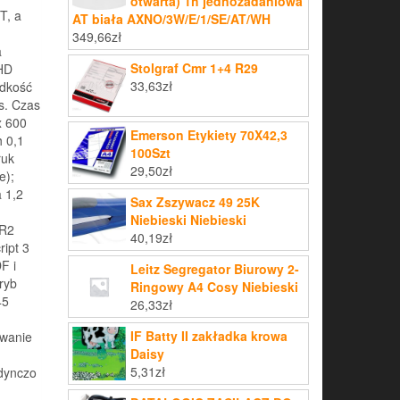
otwarta) 1h jednozadaniowa
T, a
AT biała AXNO/3W/E/1/SE/AT/WH
349,66
zł
a
Stolgraf Cmr 1+4 R29
 HD
33,63
zł
ędkość
s. Czas
x 600
Emerson Etykiety 70X42,3
h 0,1
100Szt
ruk
29,50
zł
e);
 1,2
Sax Zszywacz 49 25K
Niebieski Niebieski
 R2
40,19
zł
ript 3
F i
Leitz Segregator Biurowy 2-
ryb
Ringowy A4 Cosy Niebieski
45
26,33
zł
IF Batty II zakładka krowa
wanie
Daisy
5,31
zł
dynczo