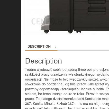
DESCRIPTION
Description
Trudno wyobrazić sobie porządną firmę bez profesjonal
szybkości pracy urządzenia wielofunkcyjnego, wydajno
organizacji. Nie może to być więc zwykły sprzęt, wykon
stworzone do codziennej, ciężkiej pracy. Jaki sprzęt 
potrzeby odpowiadają kserokopiarki Konica Minolta. 
stażem, bo firma istnieje od 1878 roku. Przez te wszy
pracę. To dlatego dzisiaj kserokopiarki Konica nie ma
367. Konica Minolta Bizhub 367 – nie ma na nią mocny
przedstawić jej możliwości. Jest bardzo szybka, druk