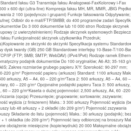
 Standard faksu G3 Transmisja faksu Analogowai-FaxKolorowy i-Fax
600 x 600 dpi (ultra-fine) Kompresja faksu MH, MR, MMR, JBIG Prędk
ania 2 100 (pojedynczo i grupami) Funkcje faksowania Odpytywanie;
oufnej; Odbiór do e-mail/FTP/SMBB; do 400 programów zadań Specyfik
dokumentów Do 3 000 dokumentów lub 10 000 stron Rodzaje skrzynek
Grupowy (z uwierzytelnieniem) Rodzaje skrzynek systemowych Bezpiecz
aksu Funkcjonalność skrzynek użytkownika Przedruk;
)Kopiowanie ze skrzynki do skrzynki Specyfikacja systemu Standardo
y dysk twardy (GB) 250 GB Standardowe interfejsy 10-Base-T/100-Ba
 TCP/IP (FTP; SMB; SMTP; WebDAV) (IPv4/IPv6) Rodzaje ramek Ethern
utomatyczny podajnik dokumentów Do 100 oryginałów; A6-A3; 35-163 g/
A6S; Zakres rozmiarów grubego papieru X/Y: Szerokość: 90-297 mm;
0-220 g/m² Pojemność papieru (arkusze) Standard: 1100 arkuszy Maks
00 arkuszy, A5 – A4, 60 – 220 g/m²Taca 2: 500 arkuszy, A5 – A4, 60 
iary, 60 – 220 g/m² Opcjonalne podajniki papieru Taca 3: 500 arkuszy,
3, 60 – 220 g/m²Kaseta o dużej pojemności: 2,500 arkuszy, A4, 60 -220
czania (opcja) Przesunięcie; grupowanie; sortowanie; zszywanie;
ość wyjścia (z finiszerem) Maks.: 3 300 arkuszy Pojemność wyjścia (b
kuszy lub 48 arkuszy + 2 okładki (do 209 g/m²) Pojemność zszywania
kuszy Składanie do listu (pojemność) Maks.: 30 arkuszy (podajnik); be
 + 1 okładka (do 209 g/m²) Pojemność tacy odbiorczej na broszury Ma
ne obciążenie miesięczne (kopie/wydruki) 20 000 Maksymalne obciąż