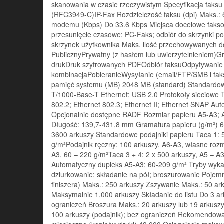
skanowania w czasie rzeczywistym Specyfikacja faksu
(RFC3949-C)IP-Fax Rozdzielczość faksu (dpi) Maks.: 
modemu (Kbps) Do 33.6 Kbps Miejsca docelowe faksow
przesunięcie czasowe; PC-Faks; odbiór do skrzynki p
skrzynek użytkownika Maks. ilość przechowywanych 
PublicznyPrywatny (z hasłem lub uwierzytelnieniem)
drukDruk szyfrowanych PDFOdbiór faksuOdpytywanie f
kombinacjaPobieranieWysyłanie (email/FTP/SMB i faks
pamięć systemu (MB) 2048 MB (standard) Standardow
T/1000-Base-T Ethernet; USB 2.0 Protokoły sieciowe
802.2; Ethernet 802.3; Ethernet II; Ethernet SNAP A
Opcjonalnie dostępne RADF Rozmiar papieru A5-A3; 
Długość: 139,7-431,8 mm Gramatura papieru (g/m²) 6
3600 arkuszy Standardowe podajniki papieru Taca 1: 5
g/m²Podajnik ręczny: 100 arkuszy, A6-A3, własne rozm
A3, 60 – 220 g/m²Taca 3 + 4: 2 x 500 arkuszy, A5 – A
Automatyczny dupleks A5-A3; 60-209 g/m² Tryby wykań
dziurkowanie; składanie na pół; broszurowanie Pojemn
finiszera) Maks.: 250 arkuszy Zszywanie Maks.: 50 ar
Maksymalnie 1,000 arkuszy Składanie do listu Do 3 ar
ograniczeń Broszura Maks.: 20 arkuszy lub 19 arkuszy
100 arkuszy (podajnik); bez ograniczeń Rekomendowa