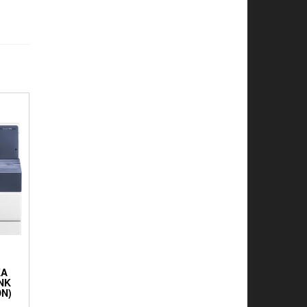
KA
NK
DN)