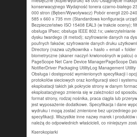
miesięczne (kopie/wydruki) 48 000 Osiągnięcie mak
konserwacyjnego Wydajność tonera czarno-białego 23
000 stron (Bęben/Wywoływacz) Pobór energii 220-240
585 x 660 x 735 mm (Standardowa konfiguracja urząd
Bezpieczeństwo ISO 15408 EAL3 (w trakcie oceny); fil
obsługa IPsec; obsługa IEEE 802.1x; uwierzytelnianie
dysku twardego (8 metod); szyfrowanie danych na dy
poufnych faksów; szyfrowanie danych druku użytkown
Directory (nazwa użytkownika + hasło + email + folder
biometryczne (skaner naczyń krwionośnych w palcu) opcj
PageScope Net Care Device ManagerPageScope Data A
NotifierDriver Packaging UtilityLog Management Utilit
Obsługa i dostępność wymienionych specyfikacji i opcj
protokołów sieciowych oraz konfiguracji sieci i syst
eksploatacji takich jak pokrycie strony w danym form
eksploatacyjnego zmienia się w zależności od sposob
format strony, rodzaj nośnika, praca ciągła lub przery
jest wyposażenie dodatkowe. Specyfikacja i dane wy
wydruku i mogą zostać zmienione bez uprzedniego po
specyfikacji. Wszystkie inne nazwy marek i produktó
należą do odpowiednich właścicieli, co niniejszym zos
Kserokopiarki