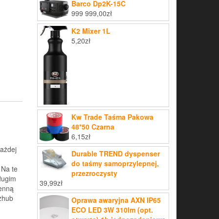
Barco Dp2K-15C
999 999,00
zł
K2 Mixer 1L
5,20
zł
Kw Trade Taśma Pakowa
48*50 Czarna
6,15
zł
każdej
Durable TREND dyspenser
do taśmy samoprzylepnej,
 Na te
przezroczysty
ługim
39,99
zł
ienną
izhub
Oprawa awaryjna AXN IP65
ECO LED 3W 310lm (opt.