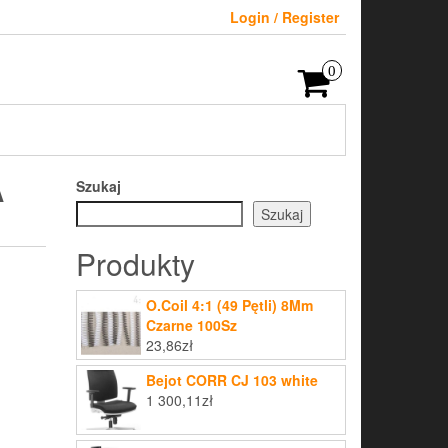
Login / Register
0
A
Szukaj
Szukaj
Produkty
O.Coil 4:1 (49 Pętli) 8Mm
Czarne 100Sz
23,86
zł
Bejot CORR CJ 103 white
1 300,11
zł