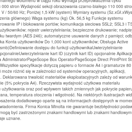
symalnego wolumenu w ciągu roku wymaga przeprowadzenia cyklu
 000 stron Wydajność sekcji obrazowania czarno-białego 110 000 str
 V / 50/60 Hz; Poniżej 1,5 kW (system) Wymiary systemu (Sz.xGł.xWy
zenia głównego) Waga systemu (kg) Ok. 56,5 kg Funkcje systemu
trowanie IP i blokowanie portów; komunikacja sieciowa SSL2; SSL3 i T
 użytkowników; rejestr uwierzytelniania; bezpieczne drukowanie; nadpi
sku twardym (AES 246); automatyczne usuwanie danych z pamięci; odb
ika Konta użytkowników Do 1,000 kont użytkowników; Obsługa Active
 smb)Definiowanie dostępu do funkcji użytkownikaUwierzytelnianie
onalnieUwierzytelnianie kart ID (czytnik kart ID) opcjonalnie Aplikacj
dministratorPageScope Box OperatorPageScope Direct PrintPrint St
y Wszystkie specyfikacje dotyczą papieru o formacie A4 i gramaturze 80
i może różnić się w zależności od systemów operacyjnych, aplikacji,
emu. Deklarowana trwałość materiałów eksploatacyjnych zależy od warun
acie (5% pokrycia A4). Rzeczywista wydajność użytkowa materiału
u użytkowania oraz pod wpływem takich zmiennych jak pokrycie papier
wana, temperatura otoczenia i wilgotność. Na niektórych ilustracjach wi
posażenia dodatkowego oparte są na informacjach dostępnych w mome
wiadomienia. Firma Konica Minolta nie gwarantuje bezbłędności poda
w mogą być zastrzeżonymi znakami handlowymi lub znakami handlowymi
taje uznane.