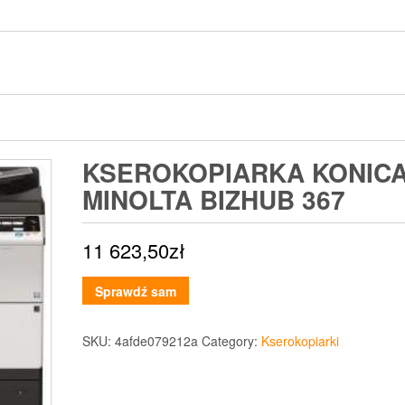
KSEROKOPIARKA KONIC
MINOLTA BIZHUB 367
11 623,50
zł
Sprawdź sam
SKU:
4afde079212a
Category:
Kserokopiarki