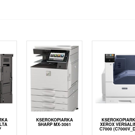
RKA
KSEROKOPIARKA
KSEROKOPIAR
LTA
SHARP MX-3061
XEROX VERSALI
7
C7000 (C7000V_