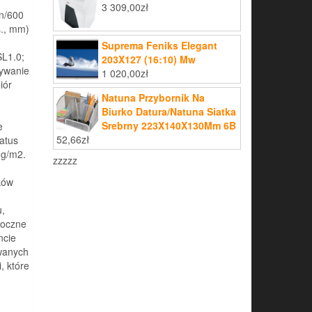
3 309,00
zł
on/600
s., mm)
Suprema Feniks Elegant
SL1.0;
203X127 (16:10) Mw
sywanie
1 020,00
zł
iór
Natuna Przybornik Na
Biurko Datura/Natuna Siatka
Srebrny 223X140X130Mm 6B
e
52,66
zł
atus
 g/m2.
zzzzz
ków
u,
doczne
ncie
wanych
, które