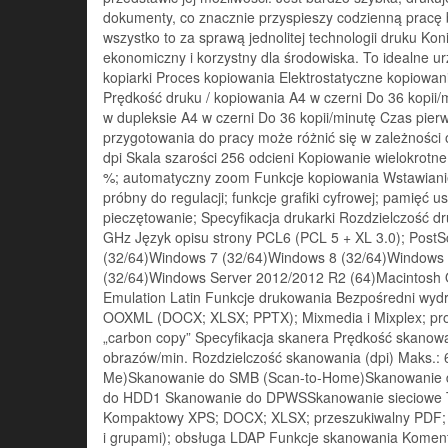
dokumenty, co znacznie przyspieszy codzienną pracę b
wszystko to za sprawą jednolitej technologii druku Ko
ekonomiczny i korzystny dla środowiska. To idealne u
kopiarki Proces kopiowania Elektrostatyczne kopiowa
Prędkość druku / kopiowania A4 w czerni Do 36 kopii/
w dupleksie A4 w czerni Do 36 kopii/minutę Czas pierw
przygotowania do pracy może różnić się w zależności 
dpi Skala szarości 256 odcieni Kopiowanie wielokrotn
%; automatyczny zoom Funkcje kopiowania Wstawianie 
próbny do regulacji; funkcje grafiki cyfrowej; pamięć 
pieczętowanie; Specyfikacja drukarki Rozdzielczość d
GHz Język opisu strony PCL6 (PCL 5 + XL 3.0); Post
(32/64)Windows 7 (32/64)Windows 8 (32/64)Windows
(32/64)Windows Server 2012/2012 R2 (64)Macintosh OS 
Emulation Latin Funkcje drukowania Bezpośredni wydr
OOXML (DOCX; XLSX; PPTX); Mixmedia i Mixplex; prog
„carbon copy” Specyfikacja skanera Prędkość skanow
obrazów/min. Rozdzielczość skanowania (dpi) Maks.: 
Me)Skanowanie do SMB (Scan-to-Home)Skanowanie d
do HDD1 Skanowanie do DPWSSkanowanie sieciowe T
Kompaktowy XPS; DOCX; XLSX; przeszukiwalny PDF; 
i grupami); obsługa LDAP Funkcje skanowania Koment