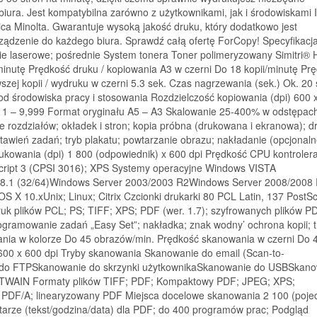
iura. Jest kompatybilna zarówno z użytkownikami, jak i środowiskami I
nica Minolta. Gwarantuje wysoką jakość druku, który dodatkowo jest
rządzenie do każdego biura. Sprawdź całą ofertę ForCopy! Specyfikacj
nie laserowe; pośrednie System tonera Toner polimeryzowany Simitri®
minutę Prędkość druku / kopiowania A3 w czerni Do 18 kopii/minutę Pr
szej kopii / wydruku w czerni 5.3 sek. Czas nagrzewania (sek.) Ok. 20 
od środowiska pracy i stosowania Rozdzielczość kopiowania (dpi) 600 
e 1 – 9,999 Format oryginału A5 – A3 Skalowanie 25­-400% w odstępac
rozdziałów; okładek i stron; kopia próbna (drukowana i ekranowa); d
ustawień zadań; tryb plakatu; powtarzanie obrazu; nakładanie (opcjonaln
rukowania (dpi) 1 800 (odpowiednik) x 600 dpi Prędkość CPU kontrolera
Script 3 (CPSI 3016); XPS Systemy operacyjne Windows VISTA
 8.1 (32/64)Windows Server 2003/2003 R2Windows Server 2008/2008
X 10.xUnix; Linux; Citrix Czcionki drukarki 80 PCL Latin, 137 PostSc
uk plików PCL; PS; TIFF; XPS; PDF (wer. 1.7); szyfrowanych plików PD
ramowanie zadań „Easy Set”; nakładka; znak wodny’ ochrona kopii; t
ania w kolorze Do 45 obrazów/min. Prędkość skanowania w czerni Do 
600 x 600 dpi Tryby skanowania Skanowanie do email (Scan-to-
o FTPSkanowanie do skrzynki użytkownikaSkanowanie do USBSkano
WAIN Formaty plików TIFF; PDF; Kompaktowy PDF; JPEG; XPS;
PDF/A; linearyzowany PDF Miejsca docelowe skanowania 2 100 (poje
arze (tekst/godzina/data) dla PDF; do 400 programów prac; Podgląd