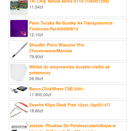
Thi Chip Yellow Xerox 6110 (106R01204)
11,54
zł
Patio Teczka Na Gumkę A4 Transparentna
Fioletowa Pat4003S/N/12
12,10
zł
Sheaffer Pióro Wieczne Vfm
Chromowane/Matowe
79,90
zł
Wkład do wizytownika durable visifix a4
przezroczy
28,56
zł
Barco ClickShare CSE-200+
11 900,00
zł
Esselte Klips Desk Free 12szt. (bp52147)
18,66
zł
zestaw: Pluskwa Do PomieszczseńUkryta w