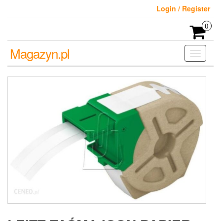
Skip
Login / Register
to
the
0
content
Magazyn.pl
Toggle
navigati