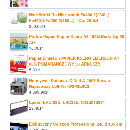
Hsm Worki Do Niszczarek Fa400.2(230L.),
Fa490.1/Fa500.2(180L.) - Op. 25 Szt.
350,00
zł
Protos Papier Papier Ksero A4 160G Biały Op.50
Ark
10,00
zł
Papier Emerson PAPIER KSERO EMERSON A4
80G POMARAŃCZOWY 50 ARKUSZY
5,30
zł
Honeywell Datamax-O'Neil A-4606 Serwis
Naprawczy Lb6-Ws-W3P3E0C3
4 399,99
zł
Epson ERC-32B, ERC32B, C43S015371
29,48
zł
Elektryczny Celexon Professional 240 x 135 cm
1 949,00
zł