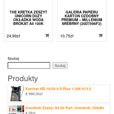
THE KRETKA ZESZYT
GALERIA PAPIERU
UNICORN DUZY
KARTON OZDOBNY
OKŁADKA WODA
PREMIUM – MILLENIUM
BROKAT A5 100K
SREBRNY (20D7596F2)
24,99
zł
10,75
zł
Szukaj
Szukaj
Produkty
Karcher HD 10/25-4 S Plus 1.286-913.0
8 999,00
zł
Interdruk Zeszyt A4 60 Kart, Interdruk, Gładki
4,26
zł