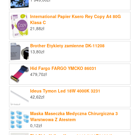
International Papier Ksero Rey Copy A4 80G
Klasa C
21,88
zł
Brother Etykiety zamienne DK-11208
13,80
zł
Hid Fargo FARGO YMCKO 86031
479,70
zł
Ideus Tymon Led 18W 4000K 3231
42,62
zł
Maska Maseczka Medyczna Chirurgiczna 3
Warstwowa Z Atestem
0,12
zł