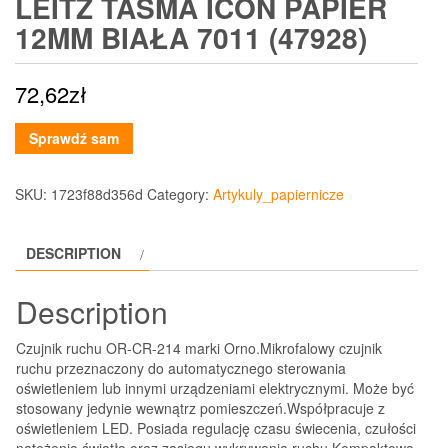
LEITZ TAŚMA ICON PAPIER
12MM BIAŁA 7011 (47928)
72,62
zł
Sprawdź sam
SKU:
1723f88d356d
Category:
Artykuly_papiernicze
DESCRIPTION
Description
Czujnik ruchu OR-CR-214 marki Orno.Mikrofalowy czujnik
ruchu przeznaczony do automatycznego sterowania
oświetleniem lub innymi urządzeniami elektrycznymi. Może być
stosowany jedynie wewnątrz pomieszczeń.Współpracuje z
oświetleniem LED. Posiada regulację czasu świecenia, czułości
natężenia światła oraz zasięgu wykrywania ruchu.Kompaktowa