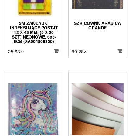
3M ZAKŁADKI
SZKICOWNK ARABICA
INDEKSUJĄCE POST-IT
GRANDE
12 X 43 MM, (5 X 20
SZT) NEONOWE, 683-
5CB (XA004806320)
25,63
zł
90,28
zł