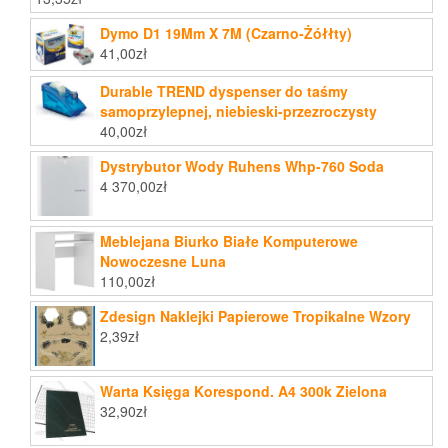
Dymo D1 19Mm X 7M (Czarno-Żółłty)
41,00
zł
Durable TREND dyspenser do taśmy
samoprzylepnej, niebieski-przezroczysty
40,00
zł
Dystrybutor Wody Ruhens Whp-760 Soda
4 370,00
zł
Meblejana Biurko Białe Komputerowe
Nowoczesne Luna
110,00
zł
Zdesign Naklejki Papierowe Tropikalne Wzory
2,39
zł
Warta Księga Korespond. A4 300k Zielona
32,90
zł