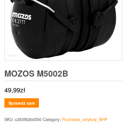
MOZOS M5002B
49,99
zł
Sprawdź sam
SKU:
c283f82bd350
Category:
Pozostale_artykuly_BHP