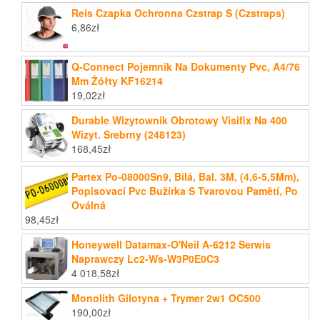
Reis Czapka Ochronna Czstrap S (Czstraps)
6,86
zł
Q-Connect Pojemnik Na Dokumenty Pvc, A4/76
Mm Żółty KF16214
19,02
zł
Durable Wizytownik Obrotowy Visifix Na 400
Wizyt. Srebrny (248123)
168,45
zł
Partex Po-08000Sn9, Bílá, Bal. 3M, (4,6-5,5Mm),
Popisovací Pvc Bužírka S Tvarovou Pamětí, Po
Oválná
98,45
zł
Honeywell Datamax-O'Neil A-6212 Serwis
Naprawczy Lc2-Ws-W3P0E0C3
4 018,58
zł
Monolith Gilotyna + Trymer 2w1 OC500
190,00
zł