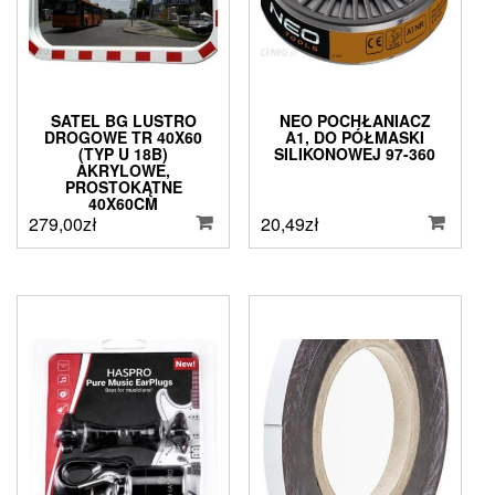
SATEL BG LUSTRO
NEO POCHŁANIACZ
DROGOWE TR 40X60
A1, DO PÓŁMASKI
(TYP U 18B)
SILIKONOWEJ 97-360
AKRYLOWE,
PROSTOKĄTNE
40X60CM
279,00
zł
20,49
zł