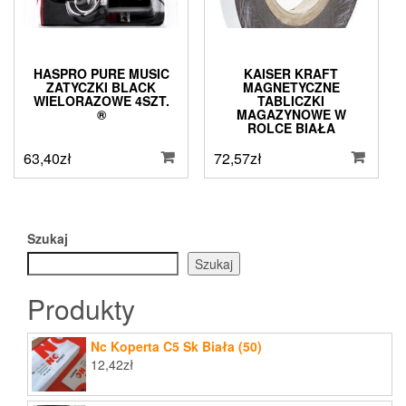
HASPRO PURE MUSIC
KAISER KRAFT
ZATYCZKI BLACK
MAGNETYCZNE
WIELORAZOWE 4SZT.
TABLICZKI
®
MAGAZYNOWE W
ROLCE BIAŁA
63,40
zł
72,57
zł
Szukaj
Szukaj
Produkty
Nc Koperta C5 Sk Biała (50)
12,42
zł