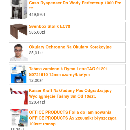
Caso Dyspenser Do Wody Perfectcup 1000 Pro
***
449,99
zł
Svenbox Stolik EC70
585,00
zł
Okulary Ochronne Na Okulary Korekcyjne
25,01
zł
Taśma zamiennik Dymo LetraTAG 91201
S0721610 12mm czarny/białym
12,00
zł
Kaiser Kraft Nakładany Pas Odgradzający
Wyciągnięcie Taśmy 3m Od 10szt.
328,41
zł
OFFICE PRODUCTS Folia do laminowania
OFFICE PRODUCTS A5 2x80mikr błyszcząca
100szt transp
13,35
zł