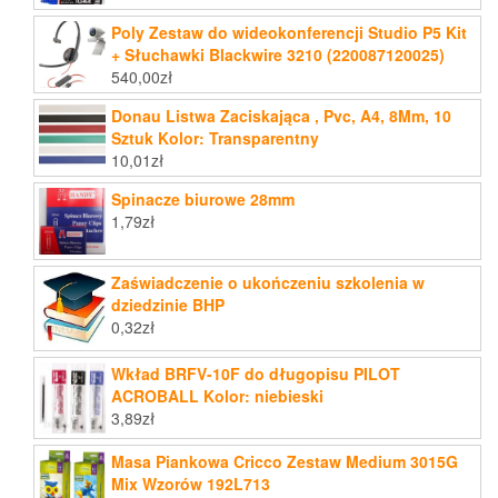
Poly Zestaw do wideokonferencji Studio P5 Kit
+ Słuchawki Blackwire 3210 (220087120025)
540,00
zł
Donau Listwa Zaciskająca , Pvc, A4, 8Mm, 10
Sztuk Kolor: Transparentny
10,01
zł
Spinacze biurowe 28mm
1,79
zł
Zaświadczenie o ukończeniu szkolenia w
dziedzinie BHP
0,32
zł
Wkład BRFV-10F do długopisu PILOT
ACROBALL Kolor: niebieski
3,89
zł
Masa Piankowa Cricco Zestaw Medium 3015G
Mix Wzorów 192L713