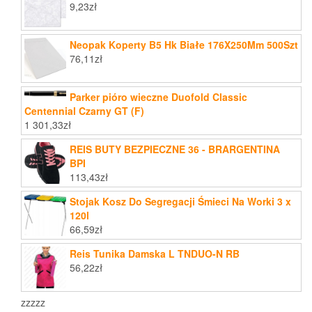
9,23
zł
Neopak Koperty B5 Hk Białe 176X250Mm 500Szt
76,11
zł
Parker pióro wieczne Duofold Classic
Centennial Czarny GT (F)
1 301,33
zł
REIS BUTY BEZPIECZNE 36 - BRARGENTINA
BPI
113,43
zł
Stojak Kosz Do Segregacji Śmieci Na Worki 3 x
120l
66,59
zł
Reis Tunika Damska L TNDUO-N RB
56,22
zł
zzzzz