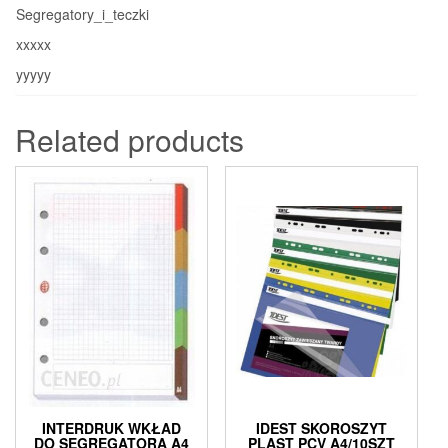
Segregatory_i_teczki
xxxxx
yyyyy
Related products
INTERDRUK WKŁAD
IDEST SKOROSZYT
DO SEGREGATORA A4
PLAST PCV A4/10SZT