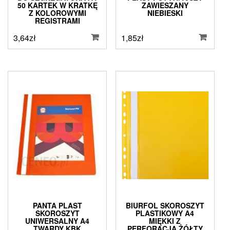
50 KARTEK W KRATKĘ
ZAWIESZANY
Z KOLOROWYMI
NIEBIESKI
REGISTRAMI
3,64
zł
1,85
zł
PANTA PLAST
BIURFOL SKOROSZYT
SKOROSZYT
PLASTIKOWY A4
UNIWERSALNY A4
MIĘKKI Z
TWARDY KBK
PERFORACJĄ ŻÓŁTY