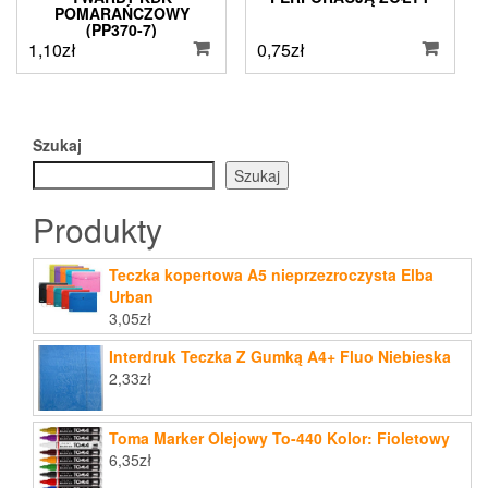
POMARAŃCZOWY
(PP370-7)
1,10
zł
0,75
zł
Szukaj
Szukaj
Produkty
Teczka kopertowa A5 nieprzezroczysta Elba
Urban
3,05
zł
Interdruk Teczka Z Gumką A4+ Fluo Niebieska
2,33
zł
Toma Marker Olejowy To-440 Kolor: Fioletowy
6,35
zł