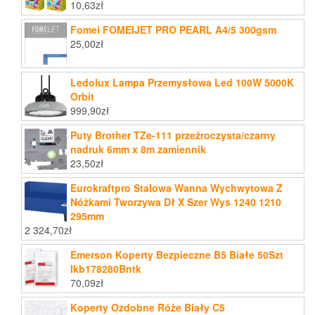
10,63
zł
Fomei FOMEIJET PRO PEARL A4/5 300gsm
25,00
zł
Ledolux Lampa Przemysłowa Led 100W 5000K
Orbit
999,90
zł
Puty Brother TZe-111 przeźroczysta/czarny
nadruk 6mm x 8m zamiennik
23,50
zł
Eurokraftpro Stalowa Wanna Wychwytowa Z
Nóżkami Tworzywa Dł X Szer Wys 1240 1210
295mm
2 324,70
zł
Emerson Koperty Bezpieczne B5 Białe 50Szt
Ikb178280Bntk
70,09
zł
Koperty Ozdobne Róże Biały C5