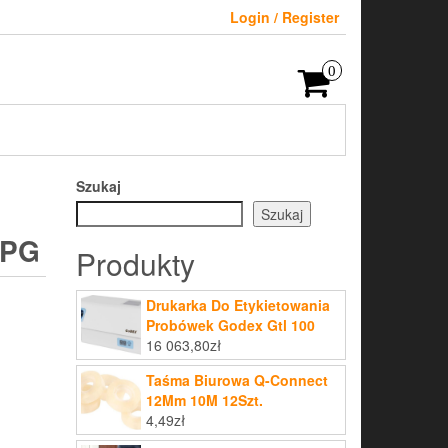
Login / Register
0
Szukaj
Szukaj
 PG
Produkty
Drukarka Do Etykietowania
Probówek Godex Gtl 100
16 063,80
zł
Taśma Biurowa Q-Connect
12Mm 10M 12Szt.
4,49
zł