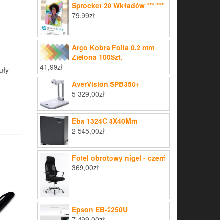
Sprocket 20 Wkładów *** ***
79,99
zł
Argo Kobra Folia 0,2 mm
Zielona 100Szt.
41,99
zł
uły
AverVision SPB350+
5 329,00
zł
Eba 1324C 4X40Mm
2 545,00
zł
Fotel obrotowy nigel - czerń
369,00
zł
Epson EB-2250U
7 499,00
zł