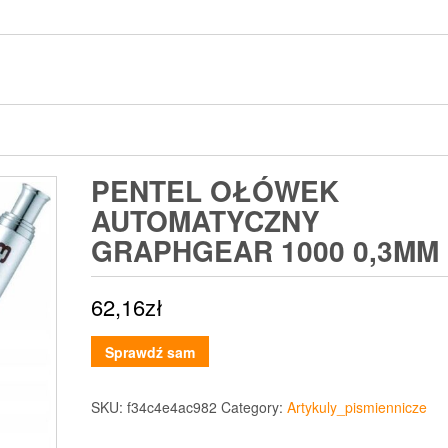
PENTEL OŁÓWEK
AUTOMATYCZNY
GRAPHGEAR 1000 0,3MM
62,16
zł
Sprawdź sam
SKU:
f34c4e4ac982
Category:
Artykuly_pismiennicze