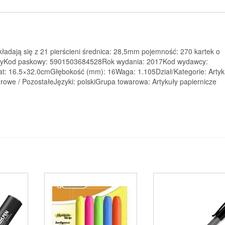
kładają się z 21 pierścieni średnica: 28,5mm pojemność: 270 kartek o
białyKod paskowy: 5901503684528Rok wydania: 2017Kod wydawcy:
: 16.5×32.0cmGłębokość (mm): 16Waga: 1.105Dział/Kategorie: Artyk
iurowe / PozostałeJęzyki: polskiGrupa towarowa: Artykuły papiernicze