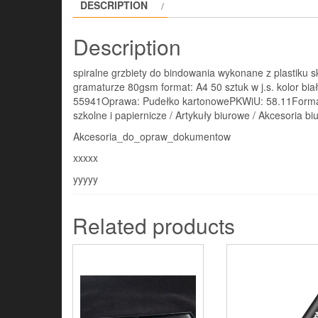
DESCRIPTION
Description
spiralne grzbiety do bindowania wykonane z plastiku s
gramaturze 80gsm format: A4 50 sztuk w j.s. kolor 
55941Oprawa: Pudełko kartonowePKWiU: 58.11Format
szkolne i papiernicze / Artykuły biurowe / Akcesoria b
Akcesoria_do_opraw_dokumentow
xxxxx
yyyyy
Related products