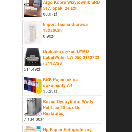
Argo Kobra Wizytownik SRD
517, opak. 24 szt
80,07
zł
Import Taśma Biurowa
18X20Cm
0,90
zł
Drukarka etykiet DYMO
LabelWriter LW 550 2112722
/ 2112726
514,49
zł
KBK Pojemnik na
dokumenty A4
15,23
zł
Bevco Dystrybutor Wody
Petit Ice 50 Lux Do
Restauracji
7 134,00
zł
Hp Papier Fotograficzny