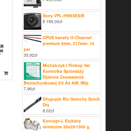
Sony VPL-HW65ES/B
8 185,00
zł
OPUS kanały O-Channel
premium 5mm, 217mm- 10
ER
par
00
Y
35,92
zł
Michalczyk I Prokop Vat
Kontrolka Sprzedaży
Dzienne Zestawienie
Bezrachunkowej 2/3 A4 40K /Mip
7,96
zł
Długopis Bic Gelocity Quick
Dry
8,02
zł
Koncept-L Etykiety
termiczne 35x25/1500 g.