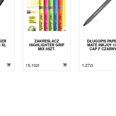
KER
ZAKREŚLACZ
DŁUGOPIS PAP
 XL
HIGHLIGHTER GRIP
MATE INKJOY 1
MIX 5SZT.
CAP F CZARN
15,10
zł
1,27
zł