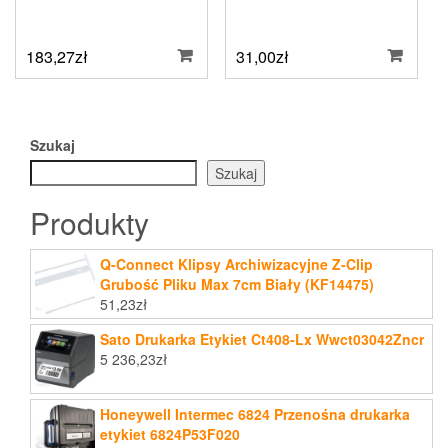
183,27
zł
31,00
zł
Szukaj
Szukaj
Produkty
Q-Connect Klipsy Archiwizacyjne Z-Clip
Grubość Pliku Max 7cm Biały (KF14475)
51,23
zł
Sato Drukarka Etykiet Ct408-Lx Wwct03042Zncr
5 236,23
zł
Honeywell Intermec 6824 Przenośna drukarka
etykiet 6824P53F020