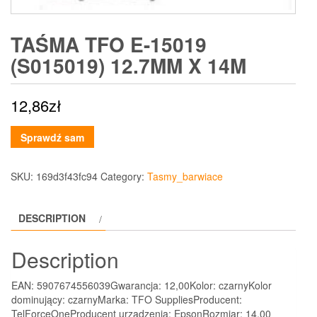
TAŚMA TFO E-15019
(S015019) 12.7MM X 14M
12,86
zł
Sprawdź sam
SKU:
169d3f43fc94
Category:
Tasmy_barwiace
DESCRIPTION
Description
EAN: 5907674556039Gwarancja: 12,00Kolor: czarnyKolor
dominujący: czarnyMarka: TFO SuppliesProducent:
TelForceOneProducent urządzenia: EpsonRozmiar: 14,00