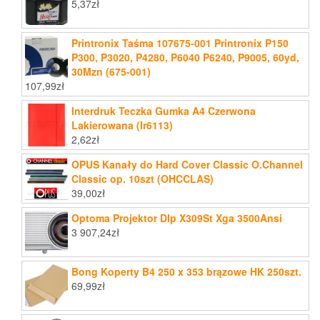
5,37
zł
Printronix Taśma 107675-001 Printronix P150
P300, P3020, P4280, P6040 P6240, P9005, 60yd,
30Mzn (675-001)
107,99
zł
Interdruk Teczka Gumka A4 Czerwona
Lakierowana (Ir6113)
2,62
zł
OPUS Kanały do Hard Cover Classic O.Channel
Classic op. 10szt (OHCCLAS)
39,00
zł
Optoma Projektor Dlp X309St Xga 3500Ansi
3 907,24
zł
Bong Koperty B4 250 x 353 brązowe HK 250szt.
69,99
zł