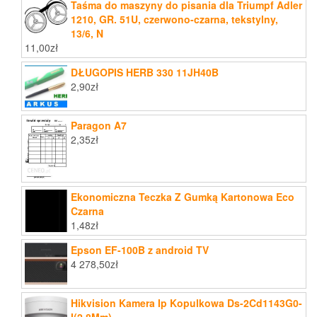
Taśma do maszyny do pisania dla Triumpf Adler
1210, GR. 51U, czerwono-czarna, tekstylny,
13/6, N
11,00
zł
DŁUGOPIS HERB 330 11JH40B
2,90
zł
Paragon A7
2,35
zł
Ekonomiczna Teczka Z Gumką Kartonowa Eco
Czarna
1,48
zł
Epson EF-100B z android TV
4 278,50
zł
Hikvision Kamera Ip Kopulkowa Ds-2Cd1143G0-