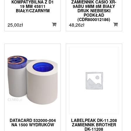
KOMPATYBILNA Z D1
ZAMIENNIK CASIO XR-
19 MM 45811
9ABU 9MM 8M BIAŁY
BIAŁY/CZARNYM
DRUK NIEBIESKI
PODKŁAD
(CDR800012186)
25,00
zł
48,26
zł
DATACARD 532000-004
LABELPEAK DK-11.208
NA 1500 WYDRUKÓW
ZAMIENNIK BROTHER
DK-11208