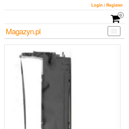
Skip
Login / Register
to
the
0
content
Magazyn.pl
Toggle
navigati