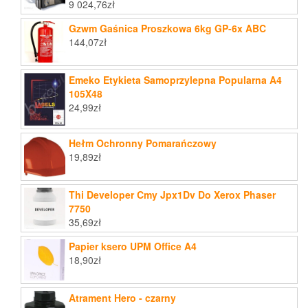
9 024,76
zł
Gzwm Gaśnica Proszkowa 6kg GP-6x ABC
144,07
zł
Emeko Etykieta Samoprzylepna Popularna A4
105X48
24,99
zł
Hełm Ochronny Pomarańczowy
19,89
zł
Thi Developer Cmy Jpx1Dv Do Xerox Phaser
7750
35,69
zł
Papier ksero UPM Office A4
18,90
zł
Atrament Hero - czarny