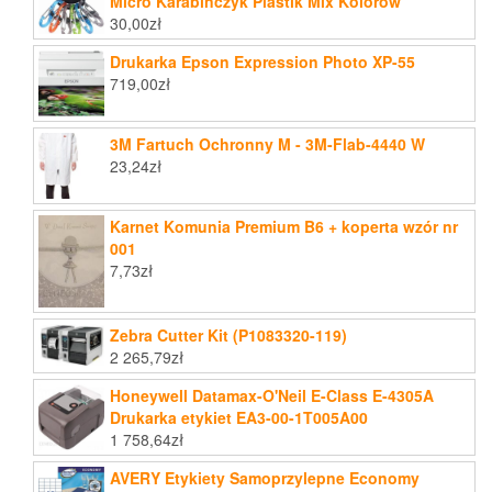
Micro Karabińczyk Plastik Mix Kolorów
30,00
zł
Drukarka Epson Expression Photo XP-55
719,00
zł
3M Fartuch Ochronny M - 3M-Flab-4440 W
23,24
zł
Karnet Komunia Premium B6 + koperta wzór nr
001
7,73
zł
Zebra Cutter Kit (P1083320-119)
2 265,79
zł
Honeywell Datamax-O'Neil E-Class E-4305A
Drukarka etykiet EA3-00-1T005A00
1 758,64
zł
AVERY Etykiety Samoprzylepne Economy