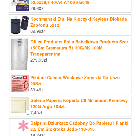
52,5x29,7 40/A4 A'100 ela049
29,60
zł
Kochmanski Etui Na Kluczyki Keyless Blokada
Zapłonu 5212
89,99
zł
Office Products Folia Bąbelkowa Products Szer.
150Cm Gramatura B1 30G/M2 100M
Transparentna
279,93
zł
Pikdare Calmor Woskowe Zatyczki Do Uszu
20Szt.
39,49
zł
Galeria Papieru Koperta C6 Millenium Kremowy
120G Argo 10Szt.
7,45
zł
Dalprint Dziurkacz Ozdobny Do Papieru I Pianki
2,5 Cm Stokrotka Jcdp-110-010
18,24
zł