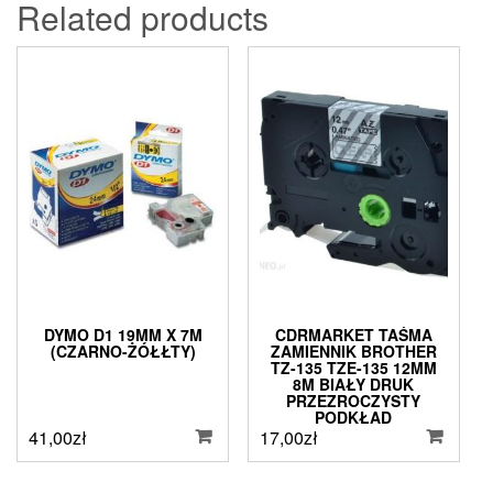
Related products
DYMO D1 19MM X 7M
CDRMARKET TAŚMA
(CZARNO-ŻÓŁŁTY)
ZAMIENNIK BROTHER
TZ-135 TZE-135 12MM
8M BIAŁY DRUK
PRZEZROCZYSTY
PODKŁAD
(CDR80007297)
41,00
zł
17,00
zł