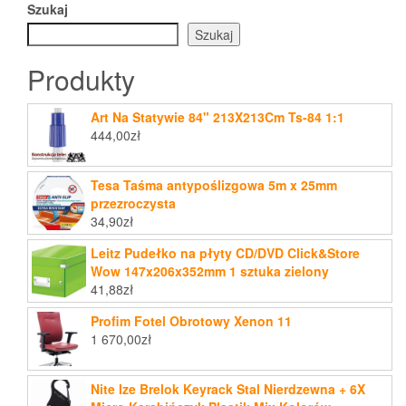
Szukaj
Szukaj
Produkty
Art Na Statywie 84" 213X213Cm Ts-84 1:1
444,00
zł
Tesa Taśma antypoślizgowa 5m x 25mm
przezroczysta
34,90
zł
Leitz Pudełko na płyty CD/DVD Click&Store
Wow 147x206x352mm 1 sztuka zielony
41,88
zł
Profim Fotel Obrotowy Xenon 11
1 670,00
zł
Nite Ize Brelok Keyrack Stal Nierdzewna + 6X