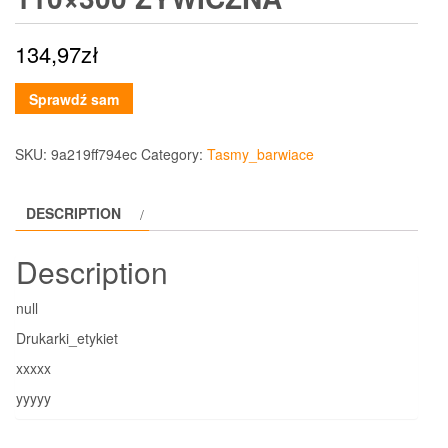
134,97
zł
Sprawdź sam
SKU:
9a219ff794ec
Category:
Tasmy_barwiace
DESCRIPTION
Description
null
Drukarki_etykiet
xxxxx
yyyyy