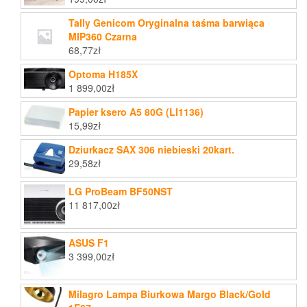
Tally Genicom Oryginalna taśma barwiąca
MIP360 Czarna
68,77
zł
Optoma H185X
1 899,00
zł
Papier ksero A5 80G (LI1136)
15,99
zł
Dziurkacz SAX 306 niebieski 20kart.
29,58
zł
LG ProBeam BF50NST
11 817,00
zł
ASUS F1
3 399,00
zł
Milagro Lampa Biurkowa Margo Black/Gold