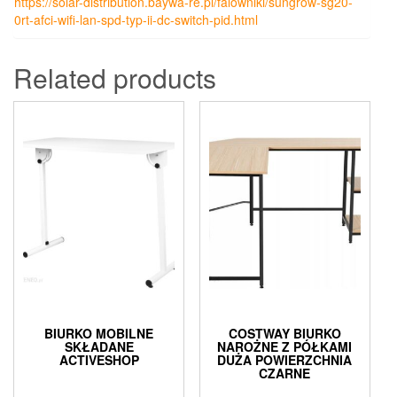
https://solar-distribution.baywa-re.pl/falowniki/sungrow-sg20-
0rt-afci-wifi-lan-spd-typ-ii-dc-switch-pid.html
Related products
BIURKO MOBILNE
COSTWAY BIURKO
SKŁADANE
NAROŻNE Z PÓŁKAMI
ACTIVESHOP
DUŻA POWIERZCHNIA
CZARNE