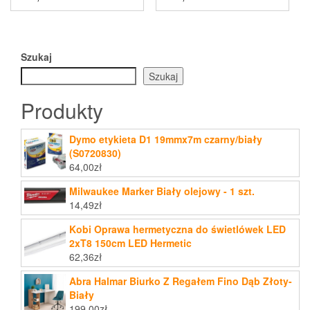
Szukaj
Szukaj
Produkty
Dymo etykieta D1 19mmx7m czarny/biały
(S0720830)
64,00
zł
Milwaukee Marker Biały olejowy - 1 szt.
14,49
zł
Kobi Oprawa hermetyczna do świetlówek LED
2xT8 150cm LED Hermetic
62,36
zł
Abra Halmar Biurko Z Regałem Fino Dąb Złoty-
Biały
199,00
zł