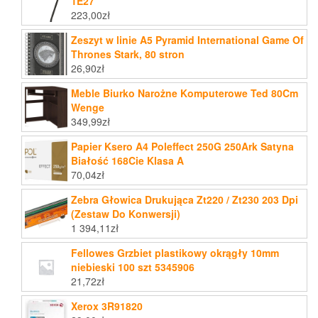
1E27
223,00
zł
Zeszyt w linie A5 Pyramid International Game Of
Thrones Stark, 80 stron
26,90
zł
Meble Biurko Narożne Komputerowe Ted 80Cm
Wenge
349,99
zł
Papier Ksero A4 Poleffect 250G 250Ark Satyna
Białość 168Cie Klasa A
70,04
zł
Zebra Głowica Drukująca Zt220 / Zt230 203 Dpi
(Zestaw Do Konwersji)
1 394,11
zł
Fellowes Grzbiet plastikowy okrągły 10mm
niebieski 100 szt 5345906
21,72
zł
Xerox 3R91820