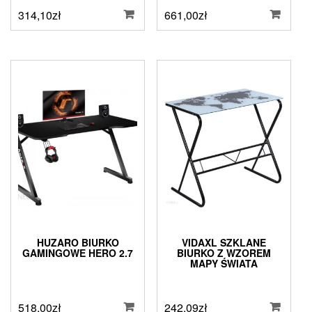
314,10
zł
661,00
zł
HUZARO BIURKO
VIDAXL SZKLANE
GAMINGOWE HERO 2.7
BIURKO Z WZOREM
MAPY ŚWIATA
518,00
zł
242,09
zł