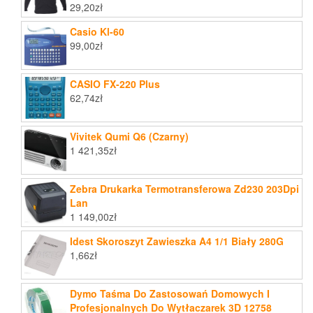
29,20
zł
Casio Kl-60
99,00
zł
CASIO FX-220 Plus
62,74
zł
Vivitek Qumi Q6 (Czarny)
1 421,35
zł
Zebra Drukarka Termotransferowa Zd230 203Dpi
Lan
1 149,00
zł
Idest Skoroszyt Zawieszka A4 1/1 Biały 280G
1,66
zł
Dymo Taśma Do Zastosowań Domowych I
Profesjonalnych Do Wytłaczarek 3D 12758