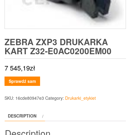
ZEBRA ZXP3 DRUKARKA
KART Z32-E0AC0200EM00
7 545,19
zł
Sprawdź sam
SKU:
16cde80947e3
Category:
Drukarki_etykiet
DESCRIPTION
Description