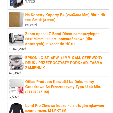
9,33
zł
Nc Koperty Koperty B4 (250X353 Mm) Białe Hk -
250 Sztuk (31250)
89,89
zł
Zebra opaski Z-Band Direct samoprzylepne
25x279mm, 200szt, pomarańczowe (dla
dorosłych), 6 kaset do HC100
1 047,20
zł
EPSON LC-ST18RW, 18MM X 8M, CZERWONY
DRUK / PRZEZROCZYSTY PODKŁAD, TAŚMA
ZAMIENNIK
47,08
zł
Office Products Koszulki Na Dokumenty
Groszkowe A4 Przezroczysty Typu U 40 Mic.
(21141215-90)
6,59
zł
Lahti Pro Zimowa koszulka z długim rękawem
czarna rozm. M LPKT1M