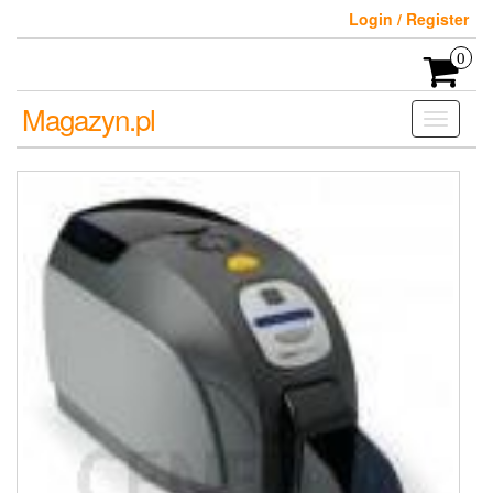
Skip
Login / Register
to
the
0
content
Magazyn.pl
Toggle
navigati