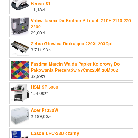
Senso-81
11,18
zł
Vhbw Taśma Do Brother P-Touch 210E 2110 220
2200
29,00
zł
Zebra Głowica Drukująca 220Xi 203Dpi
3 711,93
zł
Fastima Marcin Wajda Papier Kolorowy Do
Pakowania Prezentów 57Cmx20M 20M302
32,99
zł
HSM SP 5088
154,00
zł
Acer P1320W
2 199,00
zł
Epson ERC-38B czarny