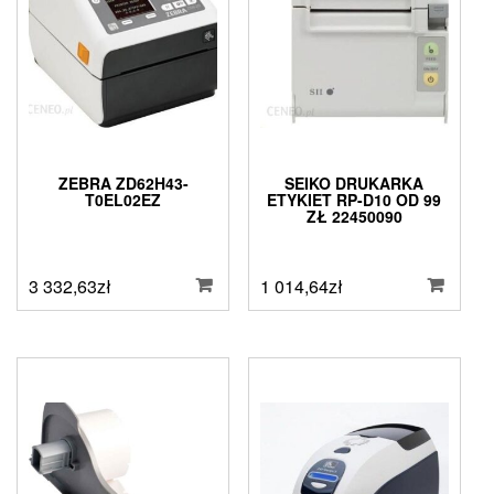
ZEBRA ZD62H43-
SEIKO DRUKARKA
T0EL02EZ
ETYKIET RP-D10 OD 99
ZŁ 22450090
3 332,63
zł
1 014,64
zł