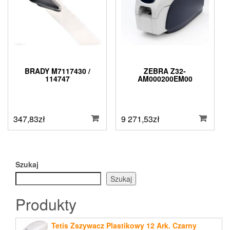
BRADY M7117430 /
ZEBRA Z32-
114747
AM000200EM00
347,83
zł
9 271,53
zł
Szukaj
Szukaj
Produkty
Tetis Zszywacz Plastikowy 12 Ark. Czarny