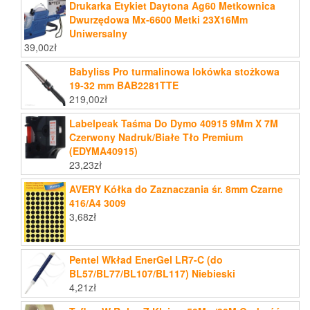
Drukarka Etykiet Daytona Ag60 Metkownica
Dwurzędowa Mx-6600 Metki 23X16Mm
Uniwersalny
39,00
zł
Babyliss Pro turmalinowa lokówka stożkowa
19-32 mm BAB2281TTE
219,00
zł
Labelpeak Taśma Do Dymo 40915 9Mm X 7M
Czerwony Nadruk/Białe Tło Premium
(EDYMA40915)
23,23
zł
AVERY Kółka do Zaznaczania śr. 8mm Czarne
416/A4 3009
3,68
zł
Pentel Wkład EnerGel LR7-C (do
BL57/BL77/BL107/BL117) Niebieski
4,21
zł