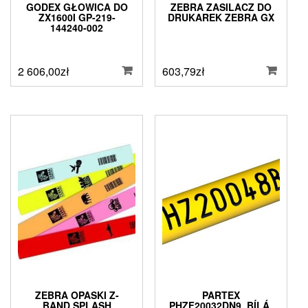
GODEX GŁOWICA DO
ZEBRA ZASILACZ DO
ZX1600I GP-219-
DRUKAREK ZEBRA GX
144240-002
2 606,00
zł
603,79
zł
ZEBRA OPASKI Z-
PARTEX
BAND SPLASH
PHZF20032DN9, BÍLÁ,