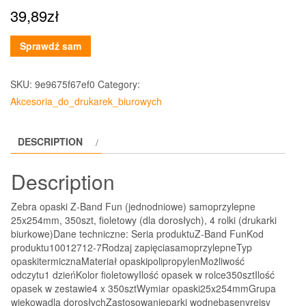
39,89
zł
Sprawdź sam
SKU:
9e9675f67ef0
Category:
Akcesoria_do_drukarek_biurowych
DESCRIPTION
Description
Zebra opaski Z-Band Fun (jednodniowe) samoprzylepne
25x254mm, 350szt, fioletowy (dla dorosłych), 4 rolki (drukarki
biurkowe)Dane techniczne: Seria produktuZ-Band FunKod
produktu10012712-7Rodzaj zapięciasamoprzylepneTyp
opaskitermicznaMateriał opaskipolipropylenMożliwość
odczytu1 dzieńKolor fioletowyIlość opasek w rolce350sztIlość
opasek w zestawie4 x 350sztWymiar opaski25x254mmGrupa
wiekowadla dorosłychZastosowanieparki wodnebasenyrejsy