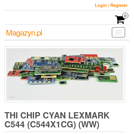
Skip
Login / Register
to
the
0
content
Magazyn.pl
Toggle
navigati
THI CHIP CYAN LEXMARK
C544 (C544X1CG) (WW)