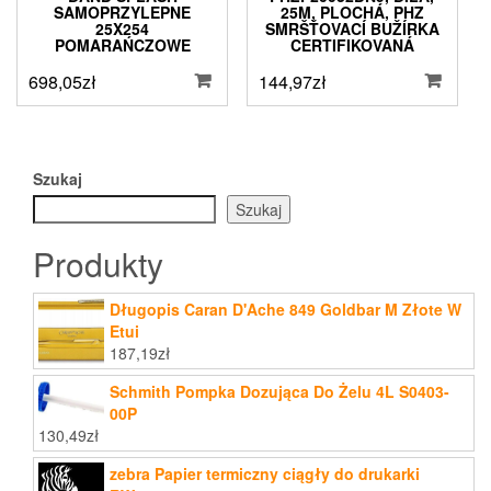
SAMOPRZYLEPNE
25M, PLOCHÁ, PHZ
25X254
SMRŠŤOVACÍ BUŽÍRKA
POMARAŃCZOWE
CERTIFIKOVANÁ
698,05
zł
144,97
zł
Szukaj
Szukaj
Produkty
Długopis Caran D'Ache 849 Goldbar M Złote W
Etui
187,19
zł
Schmith Pompka Dozująca Do Żelu 4L S0403-
00P
130,49
zł
zebra Papier termiczny ciągły do drukarki