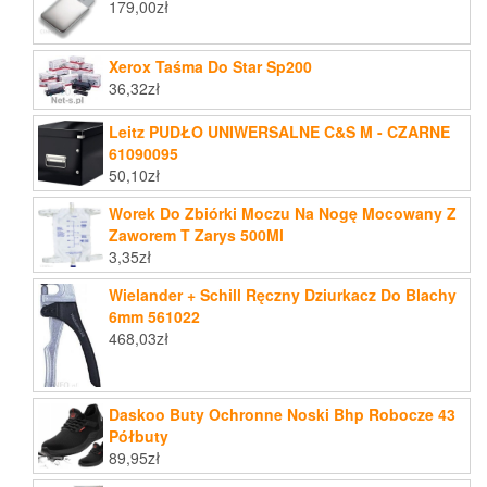
179,00
zł
Xerox Taśma Do Star Sp200
36,32
zł
Leitz PUDŁO UNIWERSALNE C&S M - CZARNE
61090095
50,10
zł
Worek Do Zbiórki Moczu Na Nogę Mocowany Z
Zaworem T Zarys 500Ml
3,35
zł
Wielander + Schill Ręczny Dziurkacz Do Blachy
6mm 561022
468,03
zł
Daskoo Buty Ochronne Noski Bhp Robocze 43
Półbuty
89,95
zł