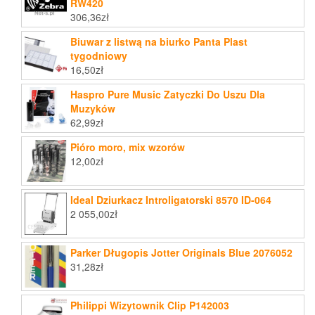
RW420
306,36
zł
Biuwar z listwą na biurko Panta Plast
tygodniowy
16,50
zł
Haspro Pure Music Zatyczki Do Uszu Dla
Muzyków
62,99
zł
Pióro moro, mix wzorów
12,00
zł
Ideal Dziurkacz Introligatorski 8570 ID-064
2 055,00
zł
Parker Długopis Jotter Originals Blue 2076052
31,28
zł
Philippi Wizytownik Clip P142003