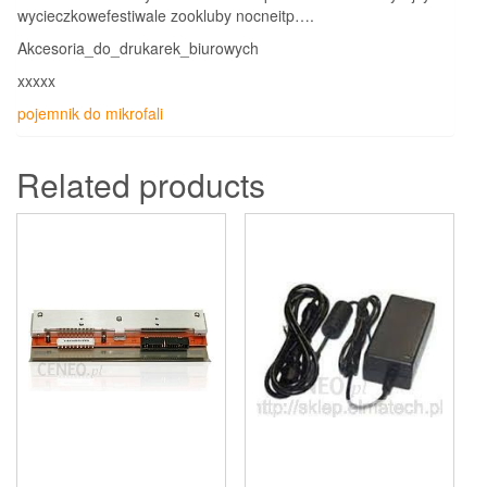
wycieczkowefestiwale zookluby nocneitp….
Akcesoria_do_drukarek_biurowych
xxxxx
pojemnik do mikrofali
Related products